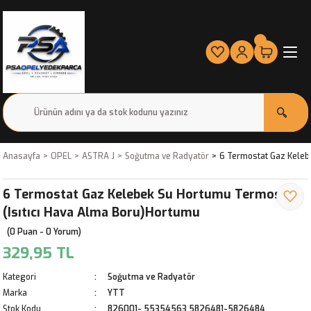
Anasayfa
OPEL
ASTRA J
Soğutma ve Radyatör
6 Termostat Gaz Keleb
6 Termostat Gaz Kelebek Su Hortumu Termostat
(Isıtıcı Hava Alma Boru)Hortumu
(0 Puan - 0 Yorum)
329,95 TL
Kategori
Soğutma ve Radyatör
Marka
YTT
Stok Kodu
826001- 55354563 5826481-5826484