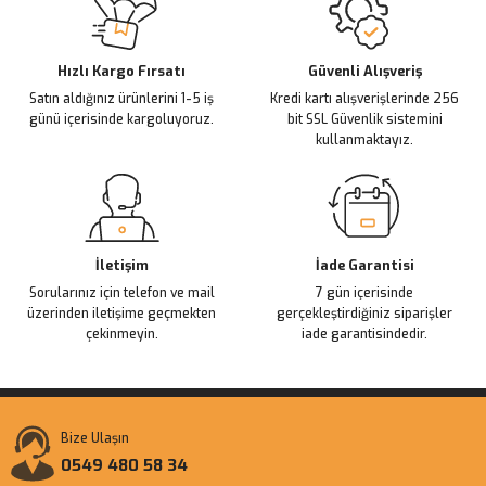
Ürün açıklamasında eksik bilgiler bulunuyor.
Deneyimini Paylaş
Ürün bilgilerinde hatalar bulunuyor.
Ürün fiyatı diğer sitelerden daha pahalı.
Hızlı Kargo Fırsatı
Güvenli Alışveriş
Satın aldığınız ürünlerini 1-5 iş
Kredi kartı alışverişlerinde 256
Bu ürüne benzer farklı alternatifler olmalı.
günü içerisinde kargoluyoruz.
bit SSL Güvenlik sistemini
kullanmaktayız.
Gönder
İletişim
İade Garantisi
Sorularınız için telefon ve mail
7 gün içerisinde
üzerinden iletişime geçmekten
gerçekleştirdiğiniz siparişler
çekinmeyin.
iade garantisindedir.
Bize Ulaşın
0549 480 58 34