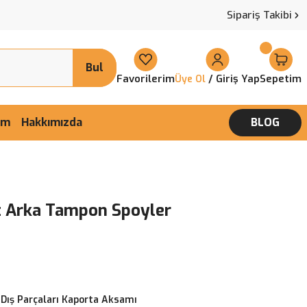
Sipariş Takibi
Bul
Favorilerim
/ Giriş Yap
Sepetim
Üye Ol
şim
Hakkımızda
BLOG
 Arka Tampon Spoyler
 Dış Parçaları Kaporta Aksamı