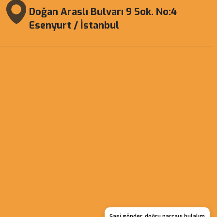
Doğan Araslı Bulvarı 9 Sok. No:4
Esenyurt / İstanbul
Şasi gönder, doğru parçayı bulalım