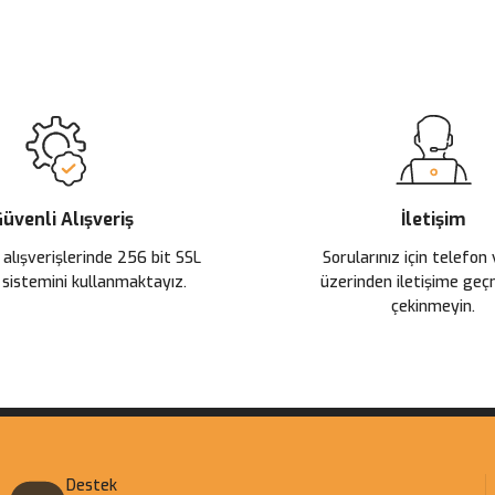
 yetersiz gördüğünüz noktaları öneri formunu kullanarak tarafımıza ileteb
Ürün hakkında henüz soru sorulmamış.
Bu ürüne ilk yorumu siz yapın!
Sitemize ilk yorumu siz yapın!
Deneyimini Paylaş
Yorum Yaz
Soru Sor
üvenli Alışveriş
İletişim
 alışverişlerinde 256 bit SSL
Sorularınız için telefon
 sistemini kullanmaktayız.
üzerinden iletişime ge
çekinmeyin.
Gönder
Destek