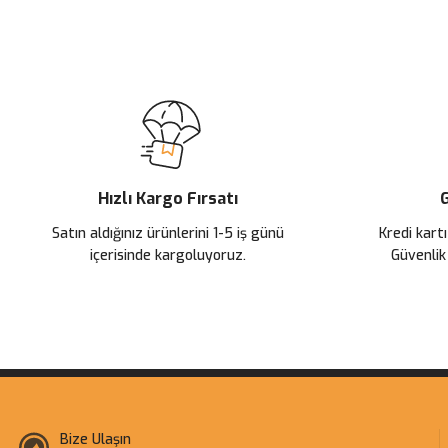
Bu ürünün fiyat bilgisi, resim, ürün açıklamalarında ve diğer konularda
Görüş ve önerileriniz için teşekkür ederiz.
Ürün resmi kalitesiz, bozuk veya görüntülenemiyor.
Ürün açıklamasında eksik bilgiler bulunuyor.
Ürün bilgilerinde hatalar bulunuyor.
Ürün fiyatı diğer sitelerden daha pahalı.
Hızlı Kargo Fırsatı
G
Bu ürüne benzer farklı alternatifler olmalı.
Satın aldığınız ürünlerini 1-5 iş günü
Kredi kartı
içerisinde kargoluyoruz.
Güvenlik
Bize Ulaşın