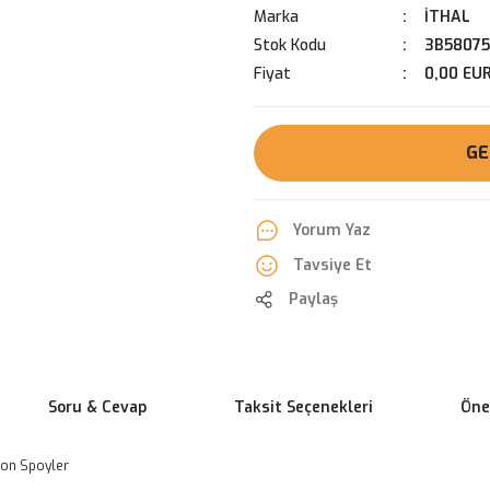
Marka
İTHAL
Stok Kodu
3B58075
Fiyat
0,00 EU
GE
Yorum Yaz
Tavsiye Et
Paylaş
Soru & Cevap
Taksit Seçenekleri
Öner
pon Spoyler