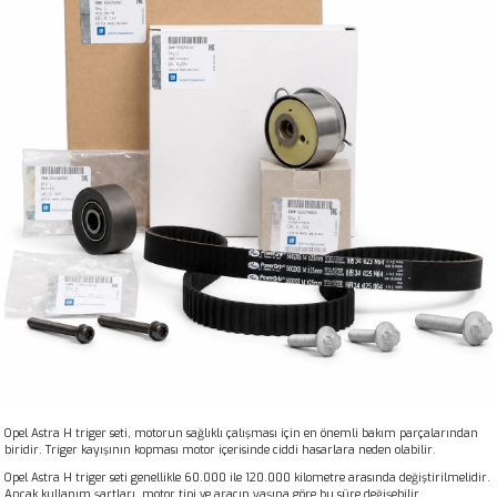
Opel Astra H triger seti, motorun sağlıklı çalışması için en önemli bakım parçalarından
biridir. Triger kayışının kopması motor içerisinde ciddi hasarlara neden olabilir.
Opel Astra H triger seti genellikle 60.000 ile 120.000 kilometre arasında değiştirilmelidir.
Ancak kullanım şartları, motor tipi ve aracın yaşına göre bu süre değişebilir.