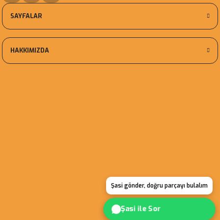
SAYFALAR
HAKKIMIZDA
Şasi gönder, doğru parçayı bulalım
Şasi ile Sor